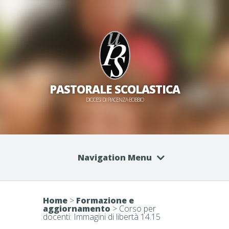
PASTORALE SCOLASTICA
DIOCESI DI PIACENZA-BOBBIO
Navigation Menu
Home
>
Formazione e
aggiornamento
>
Corso per
docenti: Immagini di libertà 14.15