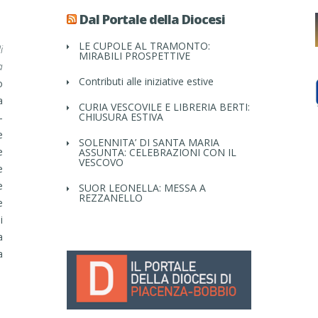
Dal Portale della Diocesi
LE CUPOLE AL TRAMONTO:
i
MIRABILI PROSPETTIVE
a
Contributi alle iniziative estive
o
a
CURIA VESCOVILE E LIBRERIA BERTI:
CHIUSURA ESTIVA
-
e
SOLENNITA’ DI SANTA MARIA
e
ASSUNTA: CELEBRAZIONI CON IL
VESCOVO
e
e
SUOR LEONELLA: MESSA A
REZZANELLO
e
i
a
a