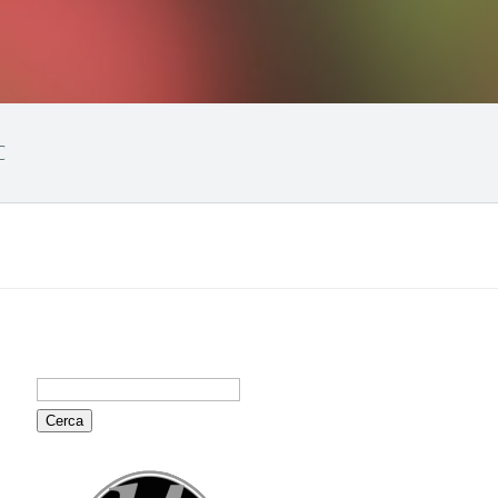
C
Ricerca
per: