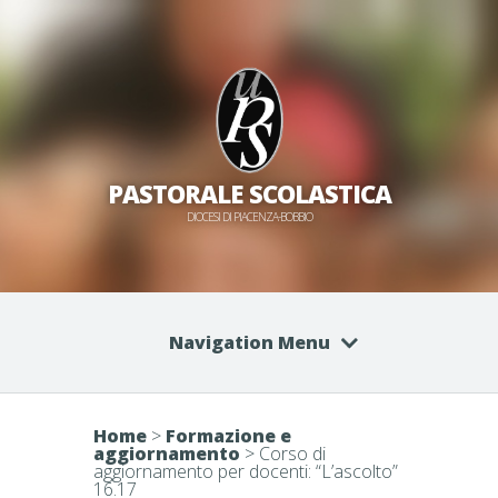
PASTORALE SCOLASTICA
DIOCESI DI PIACENZA-BOBBIO
Navigation Menu
Home
>
Formazione e
aggiornamento
>
Corso di
aggiornamento per docenti: “L’ascolto”
16.17