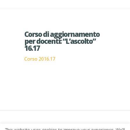
Corso di aggiornamento
per docenti: “L’ascolto”
16.17
Corso 2016.17
This website uses cookies to improve your experience. We'll
Designed by
Elegant Themes
|